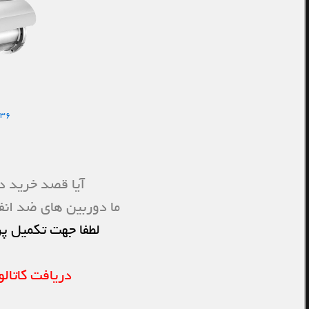
36
آیا قصد خرید دو
ما دوربین های ضد انفج
لطفا جهت تکمیل 
دریافت کاتال