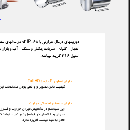
د
دوربینهای درمال حرارتی 
انفجار - گلوله - ضربات چکش و سنگ - آب و باران و مه
استیل 316 گریند میباشد.
عملکرد:
دارای تصاویر Full HD 1080P :
کیفیت بالای تصویر و واقعی بودن مشخصات ای
دارای سیستم شناسائی حرارت :
این سیستم در تشخیص میزان حرارت و کنترل آ
حیوان و یا انسان در فواصل دور نیز میتواند ک
قادر به دید نیست کاربرد دارد