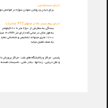
دارای سیستم لیزر:
برای دیدن و روشن نمودن سوژه در فواصل دور ب
دارای زوم بسیار بالا در مدلهای PTZ (متحرک):
بستگی به سفارش از 250 متر تا 20 کیلومتر
1700 متری میتواند تشخیص و شناسائی نماید
به نصف تقلیل میابد.
کاربرد :
پلیس ، مراکز و پالایشگاه های نفت ، مراکز پرورش دا
و نقل دریایی ، زندانها ، بنادر نفتی ، تاسیسات هسته ای