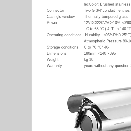
lecColor: Brushed stainless
Connector
Two G 3/4"conduit entries
Casing's window
Thermally tempered glass
Power
12VDC/220VAC±10%,50/6
Operating conditions
Humidity ≤95%RH(+25°C
Atmospheric Pressure 80-
Storage conditions
-40 °C to 70 °C
Dimensions
395× 140× 180mm
Weight
10 kg
Warranty
3 years 