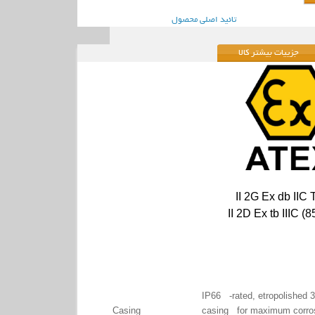
تائید اصلی محصول
جزییات بیشتر کالا
II 2G Ex db IIC
II 2D Ex tb IIIC (
IP66 -rated, etropolished 3
Casing
casing for maximum corros