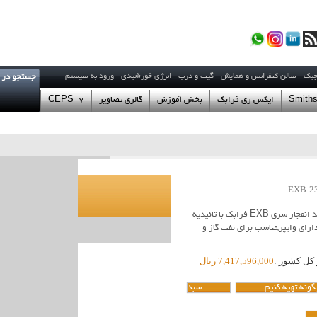
جیک
سالن کنفرانس و همایش
گیت و درب
انرژی خورشیدی
ورود به سیستم
Smiths
ایکس ری فرابک
بخش آموزش
گالری تصاویر
CEPS-7
لاک 6 طبقه اول
sales@farabak.com :فروش
financial@farabak.com مالی اداری
02122089531
021
EXB-2
:09121007
support@farabak.com پشتیبانی
ری :
09121258556
دوربین ضد انفجار سری EXB فرابک با تائیدیه
develop@farabak.com :توسعه
 - دارای وایپر,مناسب برای نفت گاز و
info@farabak.com مدیریت
ا هماهنگی لازم را به عمل آورید. ساعت مراجعه
کل کشور :
7,417,596,000 ریال
ونه تهیه کنیم
سبد