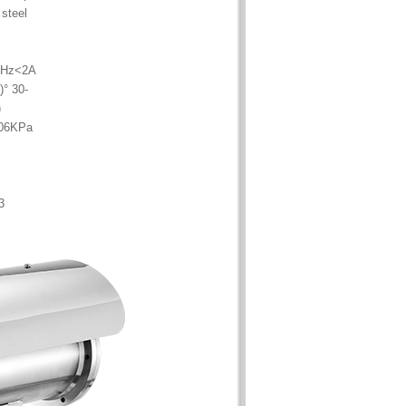
 steel
0Hz<2A
-30 °C to 65 °C (-4 °F to 140 °F)
)
106KPa
without any question