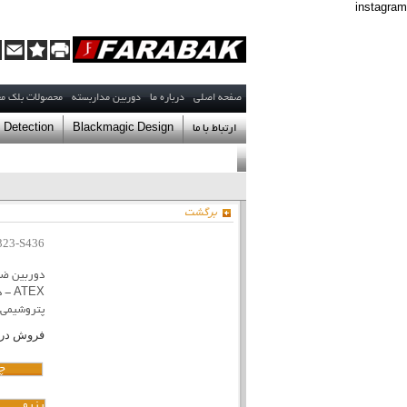
instagram
صفحه اصلي
درباره ما
دوربین مداربسته
محصولات بلک م
ارتباط با ما
Blackmagic Design
 Detection
آدرس: میدان کتاب خیابان عسگری گراوندی نبش آسمان هشتم پ
تلفن :
برگشت
77500008
02122358573
323-S436
تلفن مستقیم مدیر عامل
066
تلفن مستقیم رئیس مالی و ادا
ATEX
پتروشیمی
لطفا جهت مراجعه به دفترشرکت فرابک، قبل
فروش در 
حضوری: (11 الی 13) و (14 الی 16)
چگ
رزرو