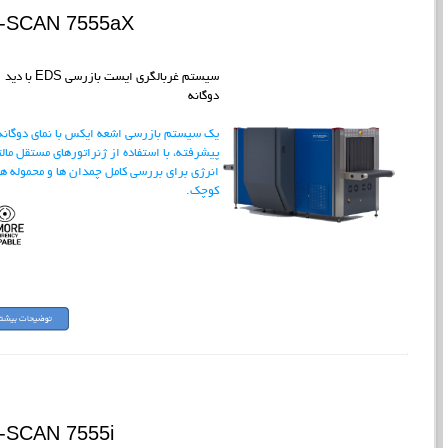
I-SCAN 7555aX
سیستم غربالگری ایست بازرسی EDS با دید
دوگانه
یک سیستم بازرسی اشعه ایکس با نمای دوگانه
پیشرفته، با استفاده از ژنراتورهای مستقل مال
انرژی برای بررسی کامل چمدان ها و محموله ه
کوچک.
-SCAN 7555i