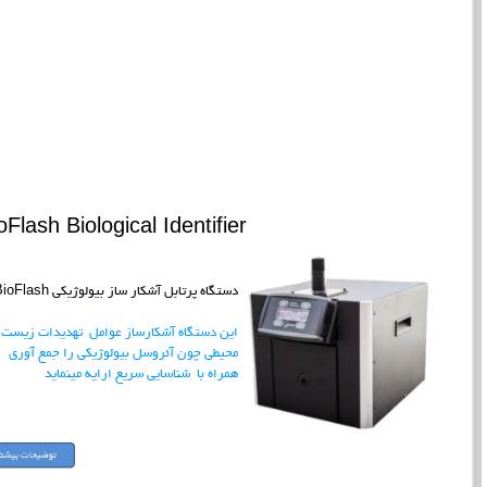
oFlash Biological Identifier
دستگاه پرتابل آشکار ساز بیولوژیکی BioFlash
این دستگاه آشکارساز عوامل تهدیدات زیست
محیطی چون آئروسل بیولوژیکی را جمع آوری
همراه با شناسایی سریع ارایه مینماید