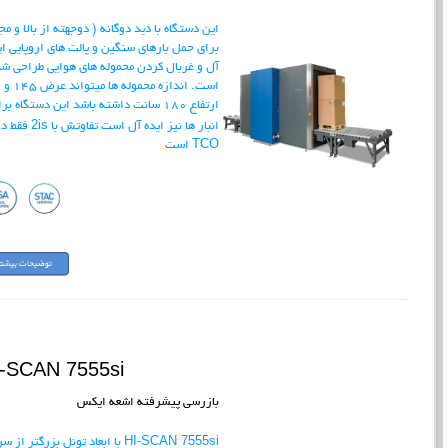
این دستگاه با دید دوگانه ( دوجهته از بالا و مج
برای حمل بارهای سنگین و پالت های اروپایی ای
آل و غربال کردن محموله های هوایی طراحی ش
است. اندازه محموله ها میتواند عرض 145 و
ارتفاع 180 سانت داشته باشد این دستگاه بر
2is
انبار ها نیز ایده آل است تفاوتش با
فقط در
TCO است
-SCAN 7555si
بازرسی پیشرفته اشعه ایکس
HI-SCAN 7555si
با ابعاد تونل بزرگتر از س