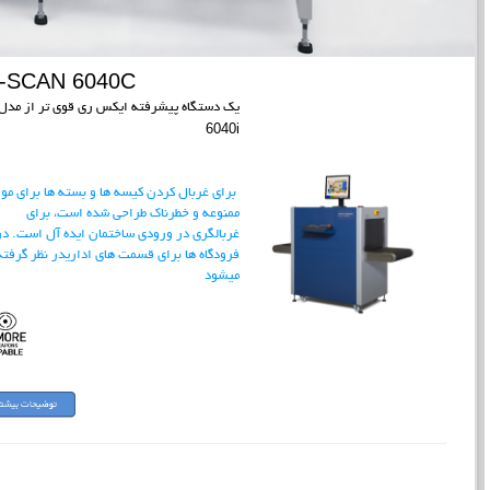
I-SCAN 6040C
یک دستگاه پیشرفته ایکس ری قوی تر از مدل
6040i
برای غربال کردن کیسه ها و بسته ها برای موا
ممنوعه و خطرناک طراحی شده است، برای
غربالگری در ورودی ساختمان ایده آل است.
در
فرودگاه ها برای قسمت های اداریدر نظر گرفته
میشود