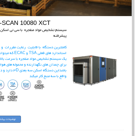
I-SCAN 10080 XCT
سیستم تشخیص مواد منفجره با سی تی اسکن
پیشرفته
کاملترین دستگاه با قابلیت رعایت مقررات و
استاندارد های فعلی TSA و ECAC که می
یک سیستم تشخیص مواد منفجره با سرعت بالا
برای چمدان های نگهدارنده و محموله های هوا
باشداین دستگاه اسکن سه بعدی 3D دارد 
واقع با سه منبع کار میکند