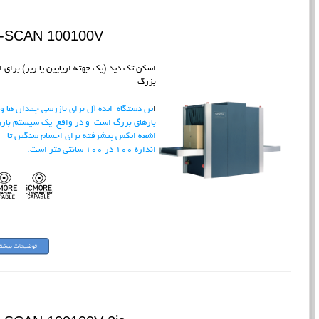
I-SCAN 100100V
اسکن تک دید (یک جهته ازپایین یا زیر) برای ا
بزرگ
ا
ین دستگاه ایده آل برای بازرسی چمدان ها و
بارهای بزرگ است و در واقع یک سیستم باز
اشعه ایکس پیشرفته برای اجسام سنگین تا
اندازه 100 در 100 سانتی متر است.