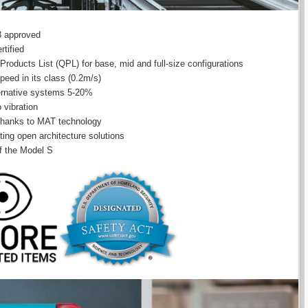
 approved
tified
Qualified on the TSA’s Checkpoint Property Screening System (CPSS) Qualified Products List (QPL) for base, mid and full-size configurations
peed in its class (0.2m/s)
5-20% lower power consumption compared to alternative systems
 vibration
e thanks to MAT technology
ting open architecture solutions
f the Model S