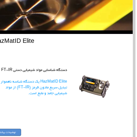
zMatID Elite
دستگاه شناسایی مواد شیمیایی دستی FT-IR
HazMatID Elite یک دستگاه شناسه ناهموار
تبدیل سریع مادون قرمز (FT-IR) از مواد
شیمیایی جامد و مایع است.