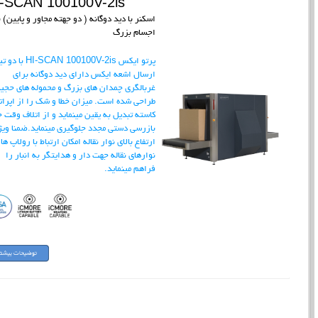
-SCAN 100100V-2is
اسکنر با دید دوگانه ( دو جهته مجاور و پایین) 
اجسام بزرگ
HI-SCAN 100100V-2is
پرتو ایکس
با دو ت
ارسال اشعه ایکس دارای دید دوگانه برای
غربالگری چمدان های بزرگ و محموله های حجی
طراحی شده است. میزان خطا و شک را از اپرات
کاسته تبدیل به یقین مینماید و از اتلاف وقت 
بازرسی دستی مجدد جلوگیری مینماید.ضمنا ویژ
ارتفاع بالای نوار نقاله امکان ارتباط با رولاپ ها 
نوارهای نقاله جهت دار و هدایتگر به انبار را
فراهم مینماید.