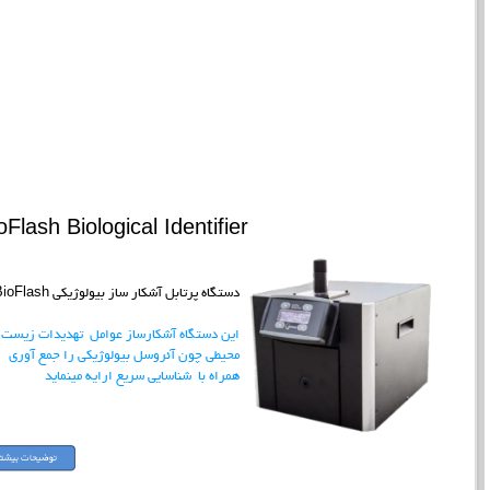
oFlash Biological Identifier
دستگاه پرتابل آشکار ساز بیولوژیکی BioFlash
این دستگاه آشکارساز عوامل تهدیدات زیست
محیطی چون آئروسل بیولوژیکی را جمع آوری
همراه با شناسایی سریع ارایه مینماید