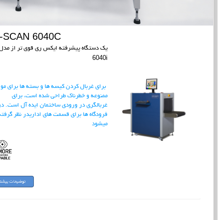
I-SCAN 6040C
یک دستگاه پیشرفته ایکس ری قوی تر از مدل
6040i
برای غربال کردن کیسه ها و بسته ها برای موا
ممنوعه و خطرناک طراحی شده است، برای
غربالگری در ورودی ساختمان ایده آل است.
در
فرودگاه ها برای قسمت های اداریدر نظر گرفته
میشود