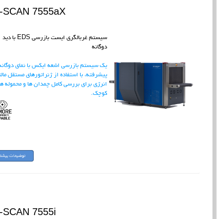
I-SCAN 7555aX
سیستم غربالگری ایست بازرسی EDS با دید
دوگانه
یک سیستم بازرسی اشعه ایکس با نمای دوگانه
پیشرفته، با استفاده از ژنراتورهای مستقل مال
انرژی برای بررسی کامل چمدان ها و محموله ه
کوچک.
-SCAN 7555i