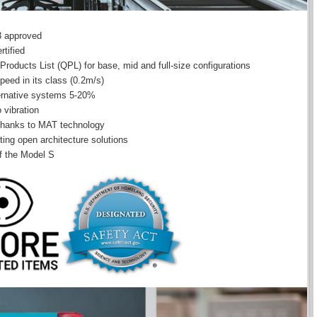
 approved
tified
Qualified on the TSA’s Checkpoint Property Screening System (CPSS) Qualified Products List (QPL) for base, mid and full-size configurations
peed in its class (0.2m/s)
5-20% lower power consumption compared to alternative systems
 vibration
e thanks to MAT technology
ting open architecture solutions
f the Model S