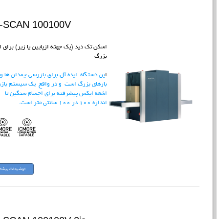
I-SCAN 100100V
اسکن تک دید (یک جهته ازپایین یا زیر) برای ا
بزرگ
ا
ین دستگاه ایده آل برای بازرسی چمدان ها و
بارهای بزرگ است و در واقع یک سیستم باز
اشعه ایکس پیشرفته برای اجسام سنگین تا
اندازه 100 در 100 سانتی متر است.