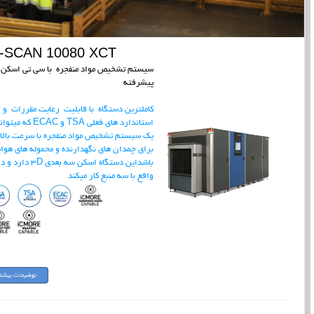
I-SCAN 10080 XCT
سیستم تشخیص مواد منفجره با سی تی اسکن
پیشرفته
کاملترین دستگاه با قابلیت رعایت مقررات و
استاندارد های فعلی TSA و ECAC که می
یک سیستم تشخیص مواد منفجره با سرعت بالا
برای چمدان های نگهدارنده و محموله های هوا
باشداین دستگاه اسکن سه بعدی 3D دارد 
واقع با سه منبع کار میکند