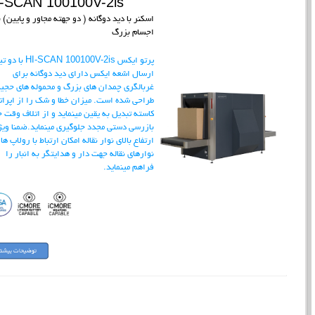
-SCAN 100100V-2is
اسکنر با دید دوگانه ( دو جهته مجاور و پایین) 
اجسام بزرگ
HI-SCAN 100100V-2is
پرتو ایکس
با دو ت
ارسال اشعه ایکس دارای دید دوگانه برای
غربالگری چمدان های بزرگ و محموله های حجی
طراحی شده است. میزان خطا و شک را از اپرات
کاسته تبدیل به یقین مینماید و از اتلاف وقت 
بازرسی دستی مجدد جلوگیری مینماید.ضمنا ویژ
ارتفاع بالای نوار نقاله امکان ارتباط با رولاپ ها 
نوارهای نقاله جهت دار و هدایتگر به انبار را
فراهم مینماید.