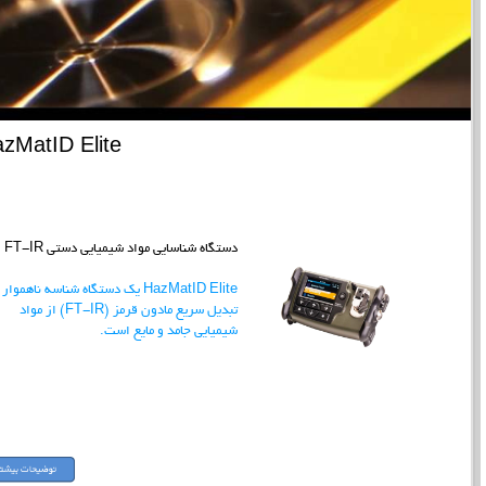
zMatID Elite
دستگاه شناسایی مواد شیمیایی دستی FT-IR
HazMatID Elite یک دستگاه شناسه ناهموار
تبدیل سریع مادون قرمز (FT-IR) از مواد
شیمیایی جامد و مایع است.