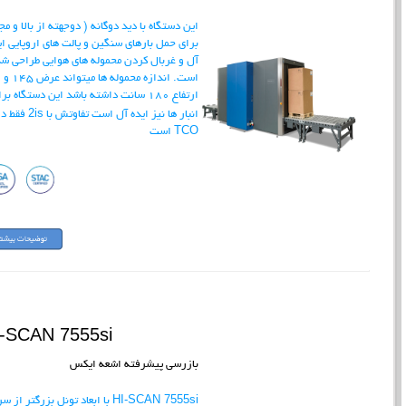
این دستگاه با دید دوگانه ( دوجهته از بالا و مج
برای حمل بارهای سنگین و پالت های اروپایی ای
آل و غربال کردن محموله های هوایی طراحی ش
است. اندازه محموله ها میتواند عرض 145 و
ارتفاع 180 سانت داشته باشد این دستگاه بر
2is
انبار ها نیز ایده آل است تفاوتش با
فقط در
TCO است
-SCAN 7555si
بازرسی پیشرفته اشعه ایکس
HI-SCAN 7555si
با ابعاد تونل بزرگتر از س