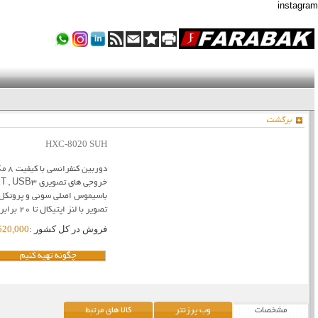
instagram
برگشت
HXC-8020 SUH
خروجی های تص
تصویر با لنز اپتیکال تا 20 برابر 4K
فروش در کل کشور :
98,520,000
چگونه تهیه کنیم
مشخصات
وب پرزنتر
کالا های مرتبط