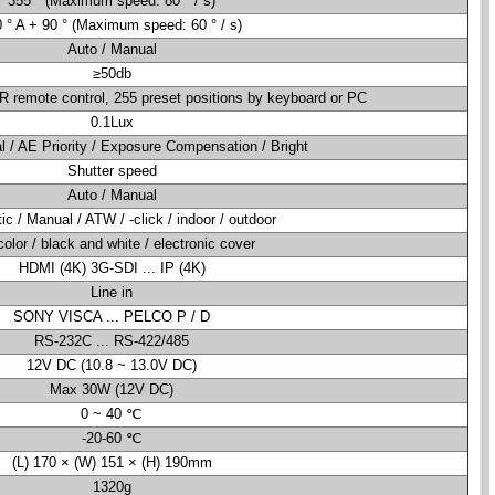
355 ° (Maximum speed: 80 ° / s)
0 ° A + 90 ° (Maximum speed: 60 ° / s)
Auto / Manual
≥50db
IR remote control, 255 preset positions by keyboard or PC
0.1Lux
l / AE Priority / Exposure Compensation / Bright
Shutter speed
Auto / Manual
c / Manual / ATW / -click / indoor / outdoor
color / black and white / electronic cover
HDMI (4K) 3G-SDI ... IP (4K)
Line in
SONY VISCA ... PELCO P / D
RS-232C ... RS-422/485
12V DC (10.8 ~ 13.0V DC)
Max 30W (12V DC)
0 ~ 40 ℃
-20-60 ℃
(L) 170 × (W) 151 × (H) 190mm
1320g