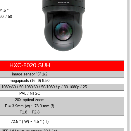
4.5 °
80i / 50
HXC-8020 SUH
1/2 "5" image sensor
8.50 megapixels (16: 9)
5 1080p60 / 50 1080i60 / 50/1080 / p / 30 1080p / 25
PAL / NTSC
20X optical zoom
(F = 3.9mm (w) ~ 78.0 mm (f
F1.8 ~ F2.8
72.5 ° ( W) ~ 4.5 ° ( T)