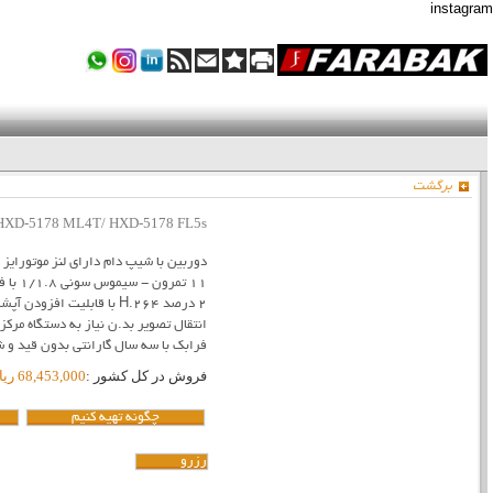
instagram
برگشت
HXD-5178 ML4T/ HXD-5178 FL5s
11 تمرون
2 درصد H.264 با قابلیت افزود
انتقال تصویر بد.ن نیاز به دستگاه مرکز
فرابک با سه سال گارانتی بدون قید و 
فروش در کل کشور :
68,453,000 ریال
چگونه تهیه کنیم
رزرو