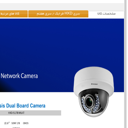
مشخصات کالا
سری HXD فرابک / سری هفتم
کالا های مرتبط