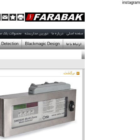
instagram
صفحه اصلي
درباره ما
دوربین مداربسته
محصولات بلک م
ارتباط با ما
Blackmagic Design
 Detection
آدرس: میدان کتاب خیابان عسگری گراوندی نبش آسمان هشتم پ
تلفن :
برگشت
77500008
02122358573
تلفن مستقیم مدیر عامل
066
تلفن مستقیم رئیس مالی و ادا
لطفا جهت مراجعه به دفترشرکت فرابک، قبل
حضوری: (11 الی 13) و (14 الی 16)