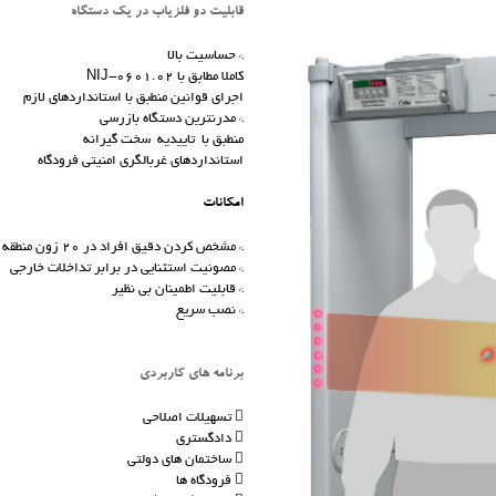
قابلیت دو فلزیاب در یک دستگاه
* حساسیت بالا
کاملا مطابق با NIJ-0601.02
اجرای قوانین منطبق با استانداردهای لازم
* مدرنترین دستگاه بازرسی
منطبق با تاییدیه سخت گیرانه
استانداردهای غربالگری امنیتی فرودگاه
امکانات
* مشخص کردن دقیق افراد در 20 زون منطقه ای
* مصونیت استثنایی در برابر تداخلات خارجی
* قابلیت اطمینان بی نظیر
* نصب سریع
برنامه های کاربردی
 تسهیلات اصلاحی
 دادگستری
 ساختمان های دولتی
 فرودگاه ها