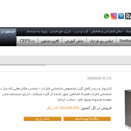
جیک
سالن کنفرانس و همایش
گیت و درب
انرژی خورشیدی
ورود به سیستم
Smiths
ایکس ری فرابک
بخش آموزش
گالری تصاویر
CEPS-7
لاک 6 طبقه اول
sales@farabak.com :فروش
financial@farabak.com مالی اداری
02122089531
021
SMD600 PLUS
:09121007
support@farabak.com پشتیبانی
ری :
09121258556
کنترولر و ریدر کامل گیت مخصوص شناسایی فلزات - مناسب مکان هایی که نیاز به
develop@farabak.com :توسعه
شناسائی فلزات همراه اشخاص عبور کننده از گیت میباشد. دارای سیستم نشان
info@farabak.com مدیریت
دهنده محدوده وجود فلز- ساخت ایتالیا
ا هماهنگی لازم را به عمل آورید. ساعت مراجعه
فروش در کل کشور :
10,500,000,000 ریال
چگونه تهیه کنیم
سبد رزرو