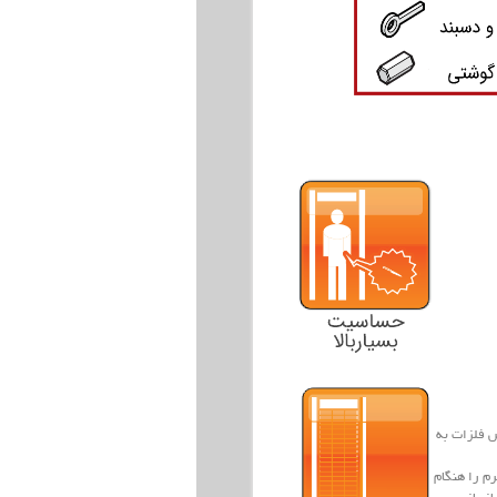
ش فلزات به
م را هنگام