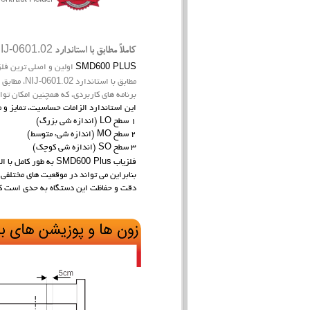
IJ-0601.02
کاملاً مطابق با استاندارد
SMD600 PLUS
اولین و اصلی ترین فلز
NIJ-0601.02
مطابق با استاندارد
، مطابق 
برنامه های کاربردی، که همچنین امکان توان
این استاندارد الزامات حساسیت، تمایز و
1 سطح LO (اندازه شی بزرگ)
2 سطح MO (اندازه شیء متوسط)
3 سطح SO (اندازه شی کوچک)
SMD600 Plus
فلزیاب
به طور کامل با ا
بنابراین می تواند در موقعیت های مختلفی 
دقت و حفاظت این دستگاه به حدی است که 